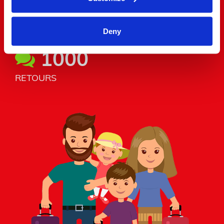
900,000
UTILISATEURS
Deny
1000
RETOURS