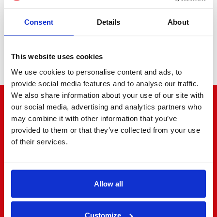
Consent
Details
About
Minibus
This website uses cookies
We use cookies to personalise content and ads, to
provide social media features and to analyse our traffic.
We also share information about your use of our site with
our social media, advertising and analytics partners who
"Le bruit court au coin de la rue"
may combine it with other information that you’ve
provided to them or that they’ve collected from your use
of their services.
4.8/5
ÉVALUATION
Allow all
Customize