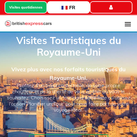
FR
Visites quotidiennes
Visites Touristiques du
Royaume-Uni
Vivez plus avec nos forfaits touristiques du
Royaume-Uni.
Profitez d'un trajet confortable, de votre propre
chauffeur et de la liberté de vous arrêter où vous le
souhaitez. Choisissez un tour dans notre liste ou utilisez
l'option 'Planifier un Tour' pour nous faire part de votre
voyage idéal.