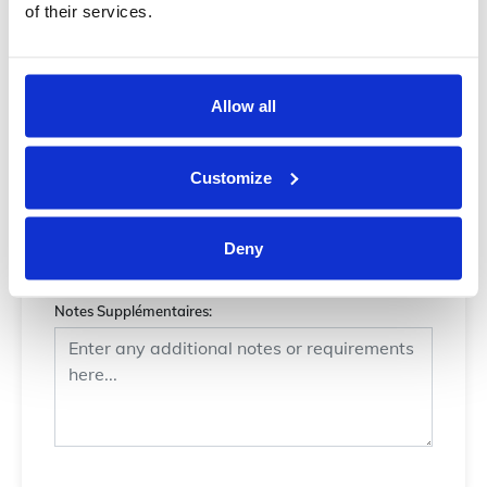
of their services.
Nombre de Bagages
*
Allow all
Customize
Notes Supplémentaires
Deny
Notes Supplémentaires: