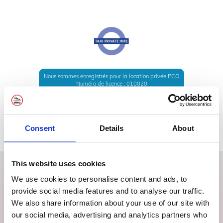
Nous sommes enregistrés pour la location privée PCO
Numéro de licence : 010020
Consent
Details
About
This website uses cookies
We use cookies to personalise content and ads, to
provide social media features and to analyse our traffic.
Télécharger l'application
We also share information about your use of our site with
Sécurisez, changez ou abandonnez vos trajets en toute
our social media, advertising and analytics partners who