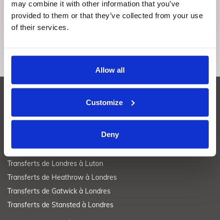
simplicité. Imaginez la tranquillité au creux de votre main.
may combine it with other information that you’ve
provided to them or that they’ve collected from your use
of their services.
Allow all
TRANSFERTS À LONDRES
Customize
Transferts de Londres à Heathrow
Deny
Transferts de Londres à Gatwick
Transferts de Londres à Stansted
Transferts de Londres à Luton
Transferts de Heathrow à Londres
Transferts de Gatwick à Londres
Transferts de Stansted à Londres