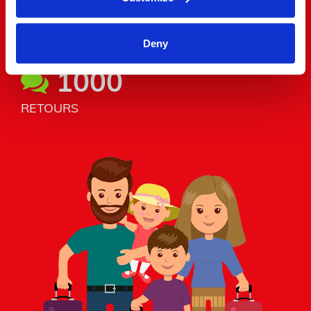
900,000
UTILISATEURS
Deny
1000
RETOURS