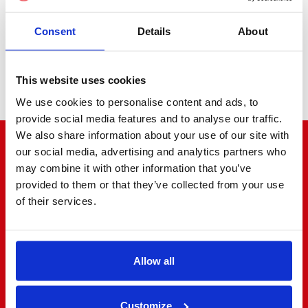
Consent
Details
About
Minibus
This website uses cookies
We use cookies to personalise content and ads, to
provide social media features and to analyse our traffic.
We also share information about your use of our site with
our social media, advertising and analytics partners who
"Le bruit court au coin de la rue"
may combine it with other information that you’ve
provided to them or that they’ve collected from your use
of their services.
4.8/5
ÉVALUATION
Allow all
Customize