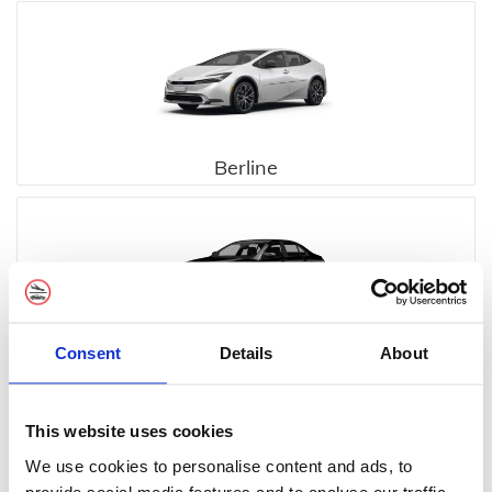
Berline
Consent
Details
About
Executive
This website uses cookies
We use cookies to personalise content and ads, to
provide social media features and to analyse our traffic.