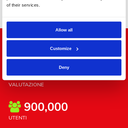
of their services.
Minibus
Allow all
"Il mondo a due passi"
Customize
Deny
4.8/5
VALUTAZIONE
900,000
UTENTI