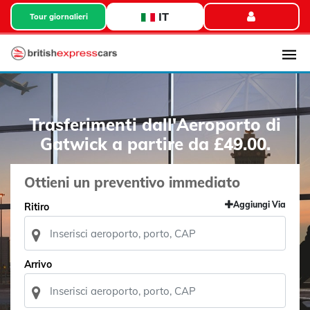
IT
Tour giornalieri
Trasferimenti dall'Aeroporto di
Gatwick a partire da £49.00.
Ottieni un preventivo immediato
Aggiungi Via
Ritiro
Arrivo