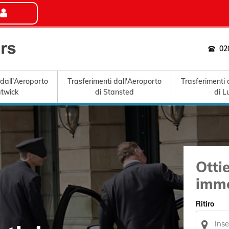
02
 dall'Aeroporto
Trasferimenti dall'Aeroporto
Trasferimenti 
atwick
di Stansted
di L
Otti
imm
Ritiro