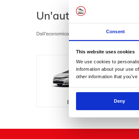
Un'auto per qualsias
Consent
Dall'economico al lusso, abbiamo qualcosa per 
This website uses cookies
We use cookies to personalis
information about your use of
other information that you’ve
Berline
Deny