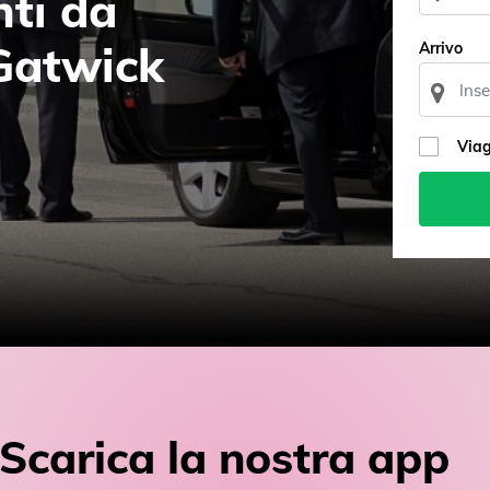
nti da
Gatwick
Arrivo
Viag
Scarica la nostra app