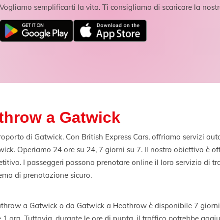
Vogliamo semplificarti la vita. Ti consigliamo di scaricare la nos
throw a Gatwick
porto di Gatwick. Con British Express Cars, offriamo servizi autor
ck. Operiamo 24 ore su 24, 7 giorni su 7. Il nostro obiettivo è offri
mpetitivo. I passeggeri possono prenotare online il loro servizio di
tema di prenotazione sicuro.
eathrow a Gatwick o da Gatwick a Heathrow è disponibile 7 giorni s
 1 ora. Tuttavia, durante le ore di punta, il traffico potrebbe aggi