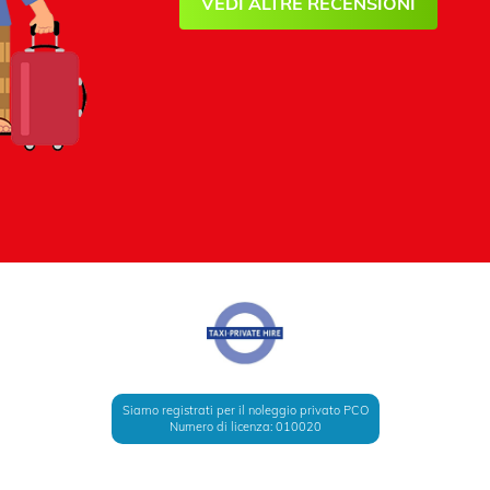
VEDI ALTRE RECENSIONI
Siamo registrati per il noleggio privato PCO
Numero di licenza: 010020