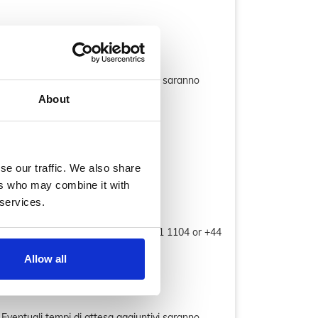
o. Eventuali tempi di attesa aggiuntivi saranno
About
se our traffic. We also share
ers who may combine it with
 services.
team di assistenza clienti al 0208 111 1104 or +44
Allow all
o. Eventuali tempi di attesa aggiuntivi saranno