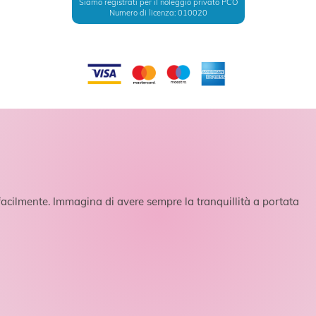
Siamo registrati per il noleggio privato PCO
Numero di licenza: 010020
acilmente. Immagina di avere sempre la tranquillità a portata