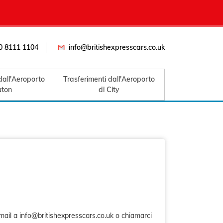
0 8111 1104
info@britishexpresscars.co.uk
dall'Aeroporto
Trasferimenti dall'Aeroporto
uton
di City
mail a info@britishexpresscars.co.uk o chiamarci