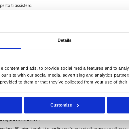
perto ti assisterà.
orto/porto crociere?
revedono 60 minuti gratuiti a partire dall'orario di atterraggio o attracc
imo £10,00).
Details
a?
e content and ads, to provide social media features and to analy
 our site with our social media, advertising and analytics partn
 provided to them or that they’ve collected from your use of their
ndo al tuo profilo. Oppure puoi fare una modifica chiamando il nostro 
Customize
orto/porto crociere?
revedono 60 minuti gratuiti a partire dall'orario di atterraggio o attracc