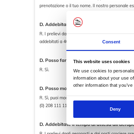
prenotazione o il tuo nome. Il nostro personale es
D. Addebitate il tempo di attesa all'aerop
R. I prelievi dagli aeroporti e dai porti crociere p
addebitati a 40p al minuto, più il parcheggio (min
Consent
D. Posso fare una prenotazione anticipat
This website uses cookies
R. Sì.
We use cookies to personalis
information about your use of
other information that you’ve
D. Posso modificare la mia prenotazione?
R. Sì, puoi modificare la tua prenotazione accede
(0) 208 111 1104.
Deny
D. Addebitate il tempo di attesa all'aerop
R. I prelievi dagli aeroporti e dai porti crociere p