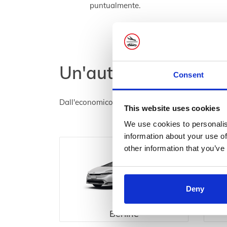
puntualmente.
Un'auto per qualsias
Consent
Dall'economico al lusso, abbiamo qualcosa per 
This website uses cookies
We use cookies to personalis
information about your use of
other information that you’ve
Deny
Berline