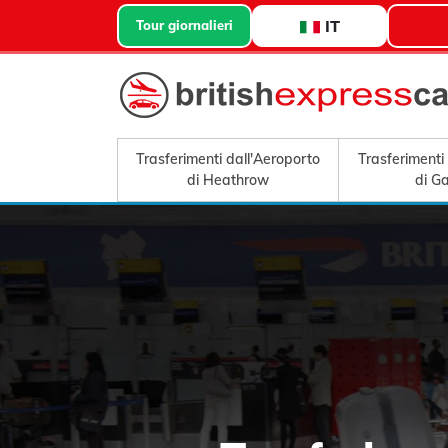
IT
Tour giornalieri
Trasferimenti dall'Aeroporto
Trasferimenti
di Heathrow
di G