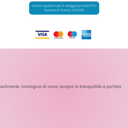
Siamo registrati per il noleggio privato PCO
Numero di licenza: 010020
acilmente. Immagina di avere sempre la tranquillità a portata