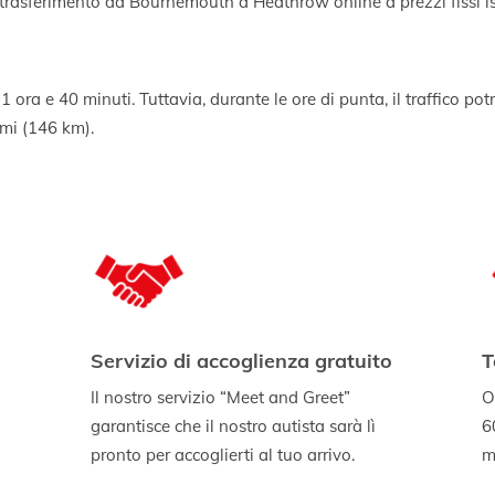
i trasferimento da Bournemouth a Heathrow online a prezzi fissi i
a 1 ora e 40 minuti. Tuttavia, durante le ore di punta, il traffico 
 mi (146 km).
Servizio di accoglienza gratuito
T
Il nostro servizio “Meet and Greet”
O
garantisce che il nostro autista sarà lì
6
pronto per accoglierti al tuo arrivo.
mi