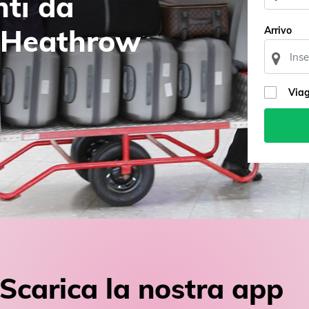
nti da
 Heathrow
Arrivo
Viag
Scarica la nostra app