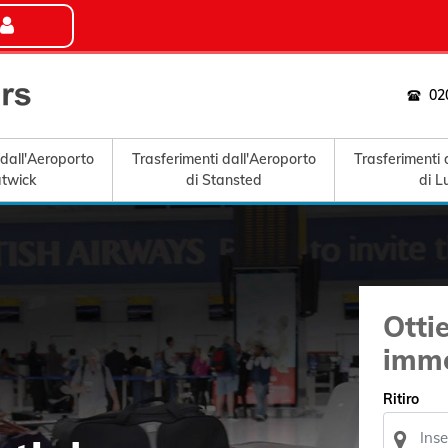
02
 dall'Aeroporto
Trasferimenti dall'Aeroporto
Trasferimenti 
atwick
di Stansted
di L
Otti
imm
Ritiro