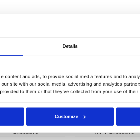
i budget e occasione
Details
ogni tua esigenza di viaggio
e content and ads, to provide social media features and to analy
 our site with our social media, advertising and analytics partn
 provided to them or that they’ve collected from your use of their
Customize
Executive
MPV Executive