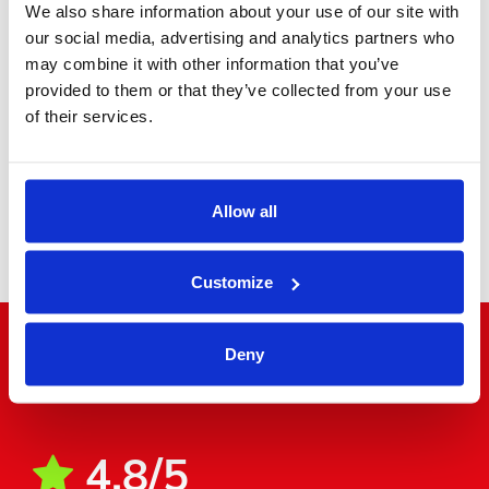
We also share information about your use of our site with
MPV Executive
our social media, advertising and analytics partners who
may combine it with other information that you’ve
provided to them or that they’ve collected from your use
of their services.
Allow all
Minibus
Customize
Deny
"Il mondo a due passi"
4.8/5