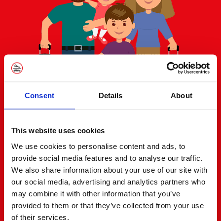
Consent
Details
About
This website uses cookies
We use cookies to personalise content and ads, to
Service excellent, entreprise
provide social media features and to analyse our traffic.
professionnelle qui a rendu le
We also share information about your use of our site with
processus de réservation facile et
our social media, advertising and analytics partners who
may combine it with other information that you’ve
agréable. Je les recommande
provided to them or that they’ve collected from your use
vivement.
of their services.