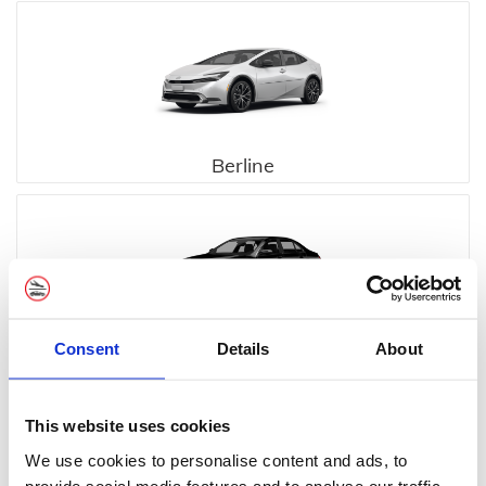
Berline
Consent
Details
About
Executive
This website uses cookies
We use cookies to personalise content and ads, to
provide social media features and to analyse our traffic.