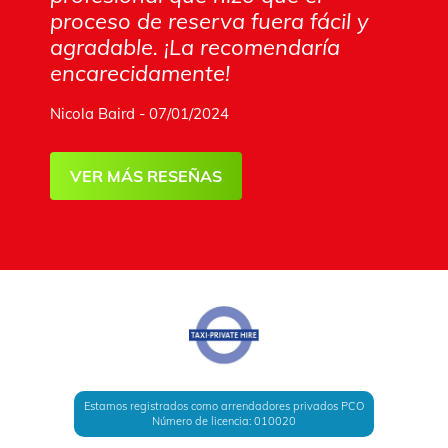
proceso de reserva fuera fácil y
agradable. ¡La recomendaría
encarecidamente!
Nicola Baird - 07/01/2024
VER MÁS RESEÑAS
Estamos registrados como arrendadores privados PCO
Número de licencia: 010020