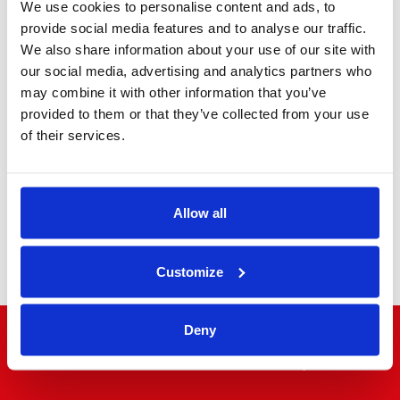
We use cookies to personalise content and ads, to
provide social media features and to analyse our traffic.
We also share information about your use of our site with
our social media, advertising and analytics partners who
Ejecutivo MPV
may combine it with other information that you’ve
provided to them or that they’ve collected from your use
of their services.
Allow all
Minibús
Customize
Deny
"El mundo a la vuelta de la esquina"