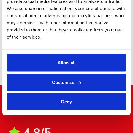
provide social media features and to analyse our traffic.
We also share information about your use of our site with
Ejecutivo MPV
our social media, advertising and analytics partners who
may combine it with other information that you’ve
provided to them or that they’ve collected from your use
of their services.
Allow all
Minibús
Customize
Deny
"El mundo a la vuelta de la esquina"
4.8/5